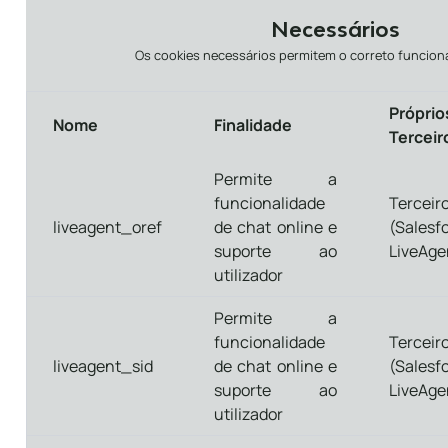
Necessários
Os cookies necessários permitem o correto funcion
Próprio
Nome
Finalidade
Terceir
Permite a
funcionalidade
Terceir
liveagent_oref
de chat online e
(Salesf
suporte ao
LiveAge
utilizador
Permite a
funcionalidade
Terceir
liveagent_sid
de chat online e
(Salesf
suporte ao
LiveAge
utilizador