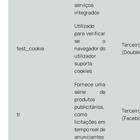
serviços
integrados
Utilizado
para verificar
se o
Terceir
test_cookie
navegador do
(Double
utilizador
suporta
cookies
Fornece uma
série de
produtos
publicitários,
Terceir
tr
como
(Facebo
licitações em
tempo real de
anunciantes