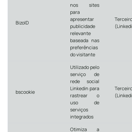
nos sites
para
apresentar
Terceir
BizoID
publicidade
(Linked
relevante
baseada nas
preferências
do visitante
Utilizado pelo
serviço de
rede social
Linkedin para
Terceir
bscookie
rastrear o
(Linked
uso de
serviços
integrados
Otimiza a