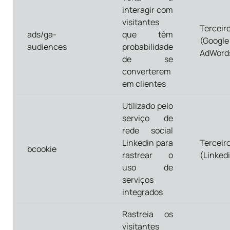
interagir com
visitantes
Terceir
ads/ga-
que têm
(Google
audiences
probabilidade
AdWord
de se
converterem
em clientes
Utilizado pelo
serviço de
rede social
Linkedin para
Terceir
bcookie
rastrear o
(Linked
uso de
serviços
integrados
Rastreia os
visitantes