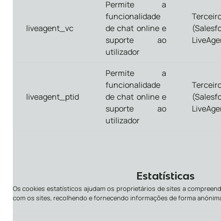
Permite a
funcionalidade
Terceir
liveagent_vc
de chat online e
(Salesf
suporte ao
LiveAge
utilizador
Permite a
funcionalidade
Terceir
liveagent_ptid
de chat online e
(Salesf
suporte ao
LiveAge
utilizador
Estatísticas
Os cookies estatísticos ajudam os proprietários de sites a compreen
com os sites, recolhendo e fornecendo informações de forma anónim