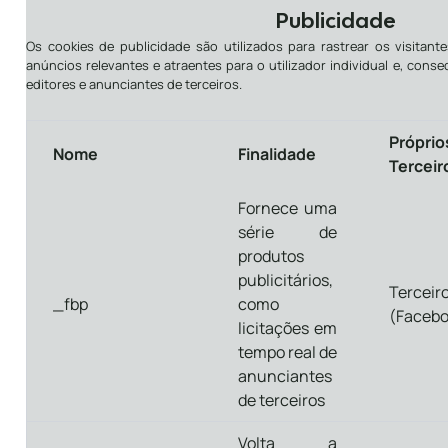
Publicidade
Os cookies de publicidade são utilizados para rastrear os visitante
anúncios relevantes e atraentes para o utilizador individual e, cons
editores e anunciantes de terceiros.
Próprio
Nome
Finalidade
Terceir
Fornece uma
série de
produtos
publicitários,
Terceir
_fbp
como
(Facebo
licitações em
tempo real de
anunciantes
de terceiros
Volta a