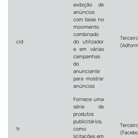
exibição de
anúncios
com base no
movimento
combinado
Terceir
cid
do utilizador
(Adfor
e em várias
campanhas
do
anunciante
para mostrar
anúncios
Fornece uma
série de
produtos
publicitários,
Terceir
fr
como
(Facebo
licitações em