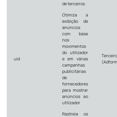
de terceiros
Otimiza a
exibição de
anúncios
com base
nos
movimentos
do utilizador
Terceir
uid
e em várias
(Adfor
campanhas
publicitárias
de
fornecedores
para mostrar
anúncios ao
utilizador
Rastreia os