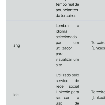
tempo real de
anunciantes
de terceiros
Lembra o
idioma
selecionado
por um
Terceir
lang
utilizador
(Linked
para
visualizar um
site
Utilizado pelo
serviço de
rede social
Linkedin para
Terceir
lidc
rastrear o
(Linked
uso de